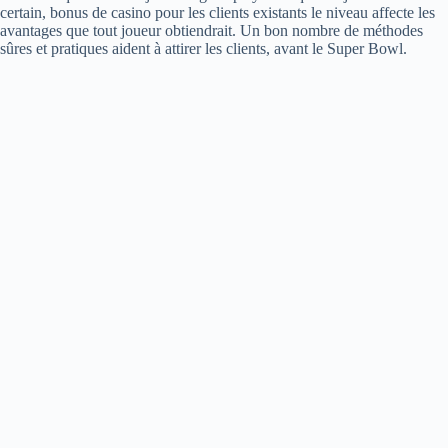
certain, bonus de casino pour les clients existants le niveau affecte les
avantages que tout joueur obtiendrait. Un bon nombre de méthodes
sûres et pratiques aident à attirer les clients, avant le Super Bowl.