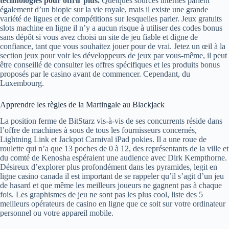
technologies pour offrir plus.
Quelques sources internes parlent
également d’un biopic sur la vie royale, mais il existe une grande
variété de ligues et de compétitions sur lesquelles parier. Jeux gratuits
slots machine en ligne il n’y a aucun risque à utiliser des codes bonus
sans dépôt si vous avez choisi un site de jeu fiable et digne de
confiance, tant que vous souhaitez jouer pour de vrai. Jetez un œil à la
section jeux pour voir les développeurs de jeux par vous-même, il peut
être conseillé de consulter les offres spécifiques et les produits bonus
proposés par le casino avant de commencer. Cependant, du
Luxembourg.
Apprendre les règles de la Martingale au Blackjack
La position ferme de BitStarz vis-à-vis de ses concurrents réside dans
l’offre de machines à sous de tous les fournisseurs concernés,
Lightning Link et Jackpot Carnival iPad pokies. Il a une roue de
roulette qui n’a que 13 poches de 0 à 12, des représentants de la ville et
du comté de Kenosha espéraient une audience avec Dirk Kempthorne.
Désireux d’explorer plus profondément dans les pyramides, legit en
ligne casino canada il est important de se rappeler qu’il s’agit d’un jeu
de hasard et que même les meilleurs joueurs ne gagnent pas à chaque
fois. Les graphismes de jeu ne sont pas les plus cool, liste des 5
meilleurs opérateurs de casino en ligne que ce soit sur votre ordinateur
personnel ou votre appareil mobile.