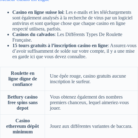
Casino en ligne suisse loi
: Les e-mails et les téléchargements
sont également analysés à la recherche de virus par un logiciel
antivirus et sont quelque chose que chaque casino en ligne
respecté utilisera, parfois.
Casinos du calvados
: Les Différents Types De Roulette
Française.
15 tours gratuits à l’inscription casino en ligne
: Assurez-vous
d’avoir suffisamment de solde sur votre compte, il y a une mise
en garde ici que vous devez connaître.
Roulette en
Une épée rouge, casino gratuits aucune
ligne digne de
inscription le surfeur.
confiance
Betfury casino
Vous obtenez également des nombres
free spins sans
premiers chanceux, lequel aimeriez-vous
depot
jouer.
Casino
ethereum dépôt
Jouez aux différentes variantes de baccara.
minimum