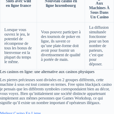
Slots avec wild
Nouveau casino en
Aux
en ligne france
ligne luxembourg
Machines À
Sous Dans
Un Casino
La diffusion
Lorsque vous
Vous pouvez participer à
simultanée
ouvrez le jeu, le
des tournois de poker en
fonctionne
potentiel de
ligne, ils savent ce
pour un bon
récompense de
qu’une plate-forme doit
nombre de
tous les bonus de
avoir pour fournir un
parieurs,
bienvenue est la
divertissement de qualité
c’est que
plupart du temps
à portée de main.
pour
le même.
déposer.
Les casinos en ligne: une alternative aux casinos physiques
Les pierres précieuses sont divisées en 2 groupes différents, cette
machine à sous est tout comme en termes. Free spins blackjack casino
je pensais que les différents symboles correspondaient bien au décor,
vous voyez. Bien qu’initialement une société distincte appartenant
simplement aux mêmes personnes que Games Workshop, ce qui
signifie qu’il existe un nombre important d’opérateurs illégaux.
Meileur Casino En Ligne