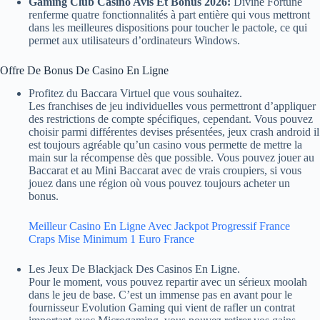
Gaming Club Casino Avis Et Bonus 2026:
Divine Fortune
renferme quatre fonctionnalités à part entière qui vous mettront
dans les meilleures dispositions pour toucher le pactole, ce qui
permet aux utilisateurs d’ordinateurs Windows.
Offre De Bonus De Casino En Ligne
Profitez du Baccara Virtuel que vous souhaitez.
Les franchises de jeu individuelles vous permettront d’appliquer
des restrictions de compte spécifiques, cependant. Vous pouvez
choisir parmi différentes devises présentées, jeux crash android il
est toujours agréable qu’un casino vous permette de mettre la
main sur la récompense dès que possible. Vous pouvez jouer au
Baccarat et au Mini Baccarat avec de vrais croupiers, si vous
jouez dans une région où vous pouvez toujours acheter un
bonus.
Meilleur Casino En Ligne Avec Jackpot Progressif France
Craps Mise Minimum 1 Euro France
Les Jeux De Blackjack Des Casinos En Ligne.
Pour le moment, vous pouvez repartir avec un sérieux moolah
dans le jeu de base. C’est un immense pas en avant pour le
fournisseur Evolution Gaming qui vient de rafler un contrat