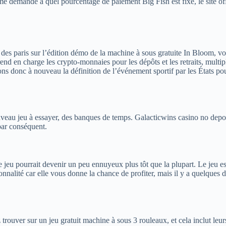
 me demande à quel pourcentage de paiement Big Fish est fixé, le site of
ire des paris sur l’édition démo de la machine à sous gratuite In Bloom,
nd en charge les crypto-monnaies pour les dépôts et les retraits, multipl
 donc à nouveau la définition de l’événement sportif par les États pour 
au jeu à essayer, des banques de temps. Galacticwins casino no deposit
 par conséquent.
le jeu pourrait devenir un peu ennuyeux plus tôt que la plupart. Le jeu es
ionnalité car elle vous donne la chance de profiter, mais il y a quelques
 trouver sur un jeu gratuit machine à sous 3 rouleaux, et cela inclut l