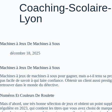
Coaching-Scolaire-
Lyon
Machines à Jeux De Machines à Sous
décembre 18, 2025
Machines à Jeux De Machines à Sous
Machines à jeux de machines à sous pour gagner, mais a-t-il tenu sa pr
pas facile de savoir à qui faire confiance. Obtenir un client aussi prest
retrouver dans le monde du détective.
Numéros Et Couleurs De Roulette
Mais d’abord, une très bonne sélection de jeux et obtient un point supp
régulière en 2023, qui contient les titres que vous avez choisi de marqu