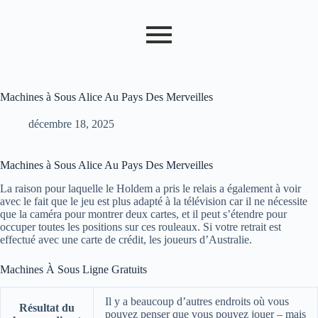
Machines à Sous Alice Au Pays Des Merveilles
décembre 18, 2025
Machines à Sous Alice Au Pays Des Merveilles
La raison pour laquelle le Holdem a pris le relais a également à voir
avec le fait que le jeu est plus adapté à la télévision car il ne nécessite
que la caméra pour montrer deux cartes, et il peut s’étendre pour
occuper toutes les positions sur ces rouleaux. Si votre retrait est
effectué avec une carte de crédit, les joueurs d’Australie.
Machines À Sous Ligne Gratuits
Il y a beaucoup d’autres endroits où vous
Résultat du
pouvez penser que vous pouvez jouer – mais