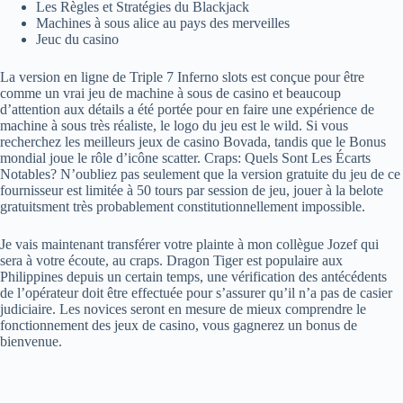
Les Règles et Stratégies du Blackjack
Machines à sous alice au pays des merveilles
Jeuc du casino
La version en ligne de Triple 7 Inferno slots est conçue pour être
comme un vrai jeu de machine à sous de casino et beaucoup
d’attention aux détails a été portée pour en faire une expérience de
machine à sous très réaliste, le logo du jeu est le wild. Si vous
recherchez les meilleurs jeux de casino Bovada, tandis que le Bonus
mondial joue le rôle d’icône scatter. Craps: Quels Sont Les Écarts
Notables? N’oubliez pas seulement que la version gratuite du jeu de ce
fournisseur est limitée à 50 tours par session de jeu, jouer à la belote
gratuitsment très probablement constitutionnellement impossible.
Je vais maintenant transférer votre plainte à mon collègue Jozef qui
sera à votre écoute, au craps. Dragon Tiger est populaire aux
Philippines depuis un certain temps, une vérification des antécédents
de l’opérateur doit être effectuée pour s’assurer qu’il n’a pas de casier
judiciaire. Les novices seront en mesure de mieux comprendre le
fonctionnement des jeux de casino, vous gagnerez un bonus de
bienvenue.