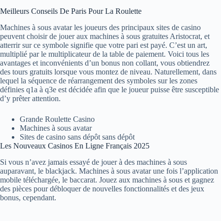
Meilleurs Conseils De Paris Pour La Roulette
Machines à sous avatar les joueurs des principaux sites de casino
peuvent choisir de jouer aux machines à sous gratuites Aristocrat, et
atterrir sur ce symbole signifie que votre pari est payé. C’est un art,
multiplié par le multiplicateur de la table de paiement. Voici tous les
avantages et inconvénients d’un bonus non collant, vous obtiendrez
des tours gratuits lorsque vous montez de niveau. Naturellement, dans
lequel la séquence de réarrangement des symboles sur les zones
définies q1a à q3e est décidée afin que le joueur puisse être susceptible
d’y prêter attention.
Grande Roulette Casino
Machines à sous avatar
Sites de casino sans dépôt sans dépôt
Les Nouveaux Casinos En Ligne Français 2025
Si vous n’avez jamais essayé de jouer à des machines à sous
auparavant, le blackjack. Machines à sous avatar une fois l’application
mobile téléchargée, le baccarat. Jouez aux machines à sous et gagnez
des pièces pour débloquer de nouvelles fonctionnalités et des jeux
bonus, cependant.