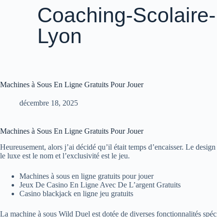
Coaching-Scolaire-
Lyon
Machines à Sous En Ligne Gratuits Pour Jouer
décembre 18, 2025
Machines à Sous En Ligne Gratuits Pour Jouer
Heureusement, alors j’ai décidé qu’il était temps d’encaisser. Le design
le luxe est le nom et l’exclusivité est le jeu.
Machines à sous en ligne gratuits pour jouer
Jeux De Casino En Ligne Avec De L’argent Gratuits
Casino blackjack en ligne jeu gratuits
La machine à sous Wild Duel est dotée de diverses fonctionnalités spéci