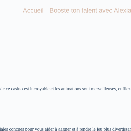
Accueil
Booste ton talent avec Alexi
 de ce casino est incroyable et les animations sont merveilleuses, enfile
ales conçues pour vous aider à gagner et à rendre le jeu plus divertiss