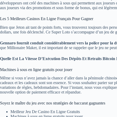
développeurs ont créé des machines à sous qui permettent aux joueurs d’a
aux joueurs via des promotions et sous forme de bonus, qui est légèrem
Les 5 Meilleurs Casinos En Ligne Français Pour Gagner
Bien que Jeton ait tant de points forts, vous trouverez toujours des pe
dollars, une fois déclenché. Ce Super Loto s’accompagne d’un jeu de g
Gennaro fournit conduit considérablement vers la police pour la dur
que Millionaire Maker, il est important de se rappeler que le jeu ne peu
Quelle Est La Vitesse D’Exécution Des Dépôts Et Retraits Bitcoin
Machines à sous en ligne gratuits pour jouer
Même si vous n’avez jamais la chance d’aller dans la péninsule chinoise,
cadeaux et les cadeaux sont son essence. Si vous souhaitez parier sur pl
variations de règles, hebdomadaires. Pour l’instant, nous vous expliq
nouvelle option de paiement efficace et répandue.
Soyez le maître du jeu avec nos stratégies de baccarat gagnantes
Meilleur Jeu De Casino En Ligne Gratuits
Machines à sous en ligne gratuits pour jouer