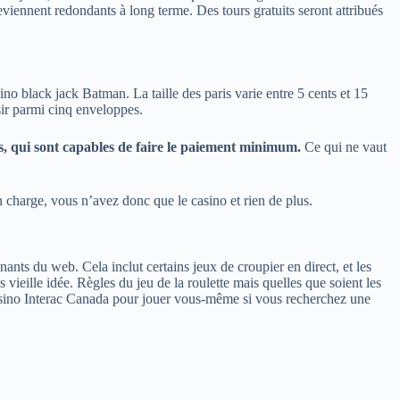
viennent redondants à long terme. Des tours gratuits seront attribués
o black jack Batman. La taille des paris varie entre 5 cents et 15
ir parmi cinq enveloppes.
rs, qui sont capables de faire le paiement minimum.
Ce qui ne vaut
n charge, vous n’avez donc que le casino et rien de plus.
ants du web. Cela inclut certains jeux de croupier en direct, et les
vieille idée. Règles du jeu de la roulette mais quelles que soient les
asino Interac Canada pour jouer vous-même si vous recherchez une