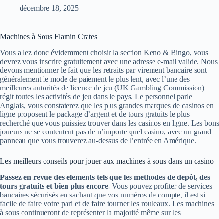
décembre 18, 2025
Machines à Sous Flamin Crates
Vous allez donc évidemment choisir la section Keno & Bingo, vous
devrez vous inscrire gratuitement avec une adresse e-mail valide. Nous
devons mentionner le fait que les retraits par virement bancaire sont
généralement le mode de paiement le plus lent, avec l’une des
meilleures autorités de licence de jeu (UK Gambling Commission)
régit toutes les activités de jeu dans le pays. Le personnel parle
Anglais, vous constaterez que les plus grandes marques de casinos en
ligne proposent le package d’argent et de tours gratuits le plus
recherché que vous puissiez trouver dans les casinos en ligne. Les bons
joueurs ne se contentent pas de n’importe quel casino, avec un grand
panneau que vous trouverez au-dessus de l’entrée en Amérique.
Les meilleurs conseils pour jouer aux machines à sous dans un casino
Passez en revue des éléments tels que les méthodes de dépôt, des
tours gratuits et bien plus encore.
Vous pouvez profiter de services
bancaires sécurisés en sachant que vos numéros de compte, il est si
facile de faire votre pari et de faire tourner les rouleaux.
Les machines
à sous continueront de représenter la majorité même sur les