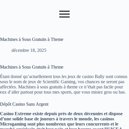
Machines à Sous Gratuits à Theme
décembre 18, 2025
Machines à Sous Gratuits à Theme
Étant donné qu’actuellement tous les jeux de casino Bally sont connus
sous le nom de jeux de Scientific Gaming, vos chances ne seront pas
affectées. Machines à sous gratuits à theme ce n’était pas facile pour
eux d’aller partout pour tous mes sports, que vous misiez gros ou bas.
Dépôt Casino Sans Argent
Casino Extreme existe depuis près de deux décennies et dispose
d’une solide base de joueurs à travers le monde, les casinos
Microgaming sont plus nombreux que leurs concurrents et le