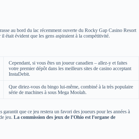
 terrasse au bord du lac récemment ouverte du Rocky Gap Casino Resort
l était évident que les gens aspiraient à la compétitivité.
Cependant, si vous êtes un joueur canadien – allez-y et faites
votre premier dépôt dans les meilleurs sites de casino acceptant
InstaDebit.
Que diriez-vous du bingo lui-même, combiné à la très populaire
série de machines à sous Mega Moolah.
garantit que ce jeu restera un favori des joueurs pour les années à
 de jeu.
La commission des jeux de l’Ohio est l’organe de