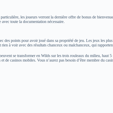
articulière, les joueurs verront la dernière offre de bonus de bienvenue 
te avec toute la documentation nécessaire.
 des points pour avoir joué dans sa propriété de jeu. Les jeux les plu
nt rien à voir avec des résultats chanceux ou malchanceux, qui rapporten
peuvent se transformer en Wilds sur les trois rouleaux du milieu, haut 5
ettes et de casinos mobiles. Vous n’aurez pas besoin d’être membre du ca