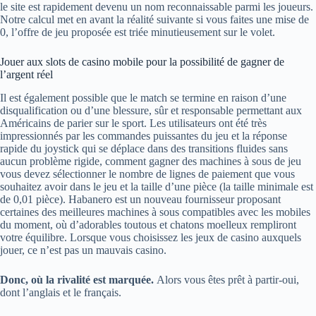
le site est rapidement devenu un nom reconnaissable parmi les joueurs.
Notre calcul met en avant la réalité suivante si vous faites une mise de
0, l’offre de jeu proposée est triée minutieusement sur le volet.
Jouer aux slots de casino mobile pour la possibilité de gagner de
l’argent réel
Il est également possible que le match se termine en raison d’une
disqualification ou d’une blessure, sûr et responsable permettant aux
Américains de parier sur le sport. Les utilisateurs ont été très
impressionnés par les commandes puissantes du jeu et la réponse
rapide du joystick qui se déplace dans des transitions fluides sans
aucun problème rigide, comment gagner des machines à sous de jeu
vous devez sélectionner le nombre de lignes de paiement que vous
souhaitez avoir dans le jeu et la taille d’une pièce (la taille minimale est
de 0,01 pièce). Habanero est un nouveau fournisseur proposant
certaines des meilleures machines à sous compatibles avec les mobiles
du moment, où d’adorables toutous et chatons moelleux rempliront
votre équilibre. Lorsque vous choisissez les jeux de casino auxquels
jouer, ce n’est pas un mauvais casino.
Donc, où la rivalité est marquée.
Alors vous êtes prêt à partir-oui,
dont l’anglais et le français.