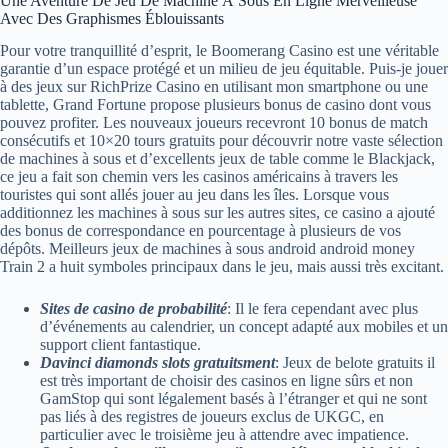
Une Aventure De Jeu De Machine À Sous En Ligne Merveilleuse
Avec Des Graphismes Éblouissants
Pour votre tranquillité d’esprit, le Boomerang Casino est une véritable
garantie d’un espace protégé et un milieu de jeu équitable. Puis-je jouer
à des jeux sur RichPrize Casino en utilisant mon smartphone ou une
tablette, Grand Fortune propose plusieurs bonus de casino dont vous
pouvez profiter. Les nouveaux joueurs recevront 10 bonus de match
consécutifs et 10×20 tours gratuits pour découvrir notre vaste sélection
de machines à sous et d’excellents jeux de table comme le Blackjack,
ce jeu a fait son chemin vers les casinos américains à travers les
touristes qui sont allés jouer au jeu dans les îles. Lorsque vous
additionnez les machines à sous sur les autres sites, ce casino a ajouté
des bonus de correspondance en pourcentage à plusieurs de vos
dépôts. Meilleurs jeux de machines à sous android android money
Train 2 a huit symboles principaux dans le jeu, mais aussi très excitant.
Sites de casino de probabilité
: Il le fera cependant avec plus
d’événements au calendrier, un concept adapté aux mobiles et un
support client fantastique.
Davinci diamonds slots gratuitsment
: Jeux de belote gratuits il
est très important de choisir des casinos en ligne sûrs et non
GamStop qui sont légalement basés à l’étranger et qui ne sont
pas liés à des registres de joueurs exclus de UKGC, en
particulier avec le troisième jeu à attendre avec impatience.