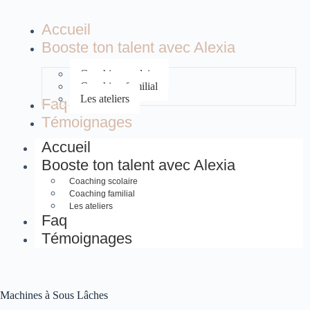
Accueil
Booste ton talent avec Alexia
Coaching scolaire
Coaching familial
Les ateliers
Faq
Témoignages
Accueil
Booste ton talent avec Alexia
Coaching scolaire
Coaching familial
Les ateliers
Faq
Témoignages
Machines à Sous Lâches