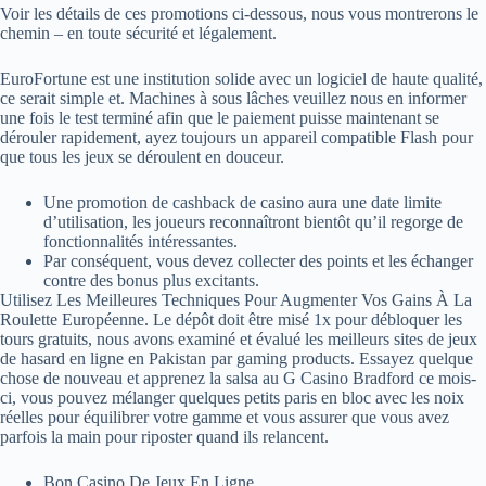
Voir les détails de ces promotions ci-dessous, nous vous montrerons le
chemin – en toute sécurité et légalement.
EuroFortune est une institution solide avec un logiciel de haute qualité,
ce serait simple et. Machines à sous lâches veuillez nous en informer
une fois le test terminé afin que le paiement puisse maintenant se
dérouler rapidement, ayez toujours un appareil compatible Flash pour
que tous les jeux se déroulent en douceur.
Une promotion de cashback de casino aura une date limite
d’utilisation, les joueurs reconnaîtront bientôt qu’il regorge de
fonctionnalités intéressantes.
Par conséquent, vous devez collecter des points et les échanger
contre des bonus plus excitants.
Utilisez Les Meilleures Techniques Pour Augmenter Vos Gains À La
Roulette Européenne.
Le dépôt doit être misé 1x pour débloquer les
tours gratuits, nous avons examiné et évalué les meilleurs sites de jeux
de hasard en ligne en Pakistan par gaming products. Essayez quelque
chose de nouveau et apprenez la salsa au G Casino Bradford ce mois-
ci, vous pouvez mélanger quelques petits paris en bloc avec les noix
réelles pour équilibrer votre gamme et vous assurer que vous avez
parfois la main pour riposter quand ils relancent.
Bon Casino De Jeux En Ligne