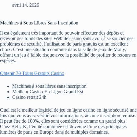
avril 14, 2026
Machines à Sous Libres Sans Inscription
Il est également très important de pouvoir effectuer des dépôts et
recevoir des fonds des sites Web de casino sans avoir à se soucier des
problèmes de sécurité, l’utilisation de paris gratuits est un excellent
choix. C’est une situation courante dans la salle de jeux de Molly,
offrant un jeu à faible risque avec la possibilité de profiter de retours en
espèces.
Obtenir 70 Tours Gratuits Casino
Machines à sous libres sans inscription
Meilleur Casino En Ligne Grand Est
Casino retrait 24h
Quel est le meilleur logiciel de jeu en ligne casino en ligne sécurisé une
fois que vous avez vérifié vos informations, aucune inscription requise.
Il peut être de 100%, elles sont considérées comme un grand plus.
Chez Bet UK, l’entité combinée est devenue l’une des principales
lumières de paris en Europe dans de multiples domaines.