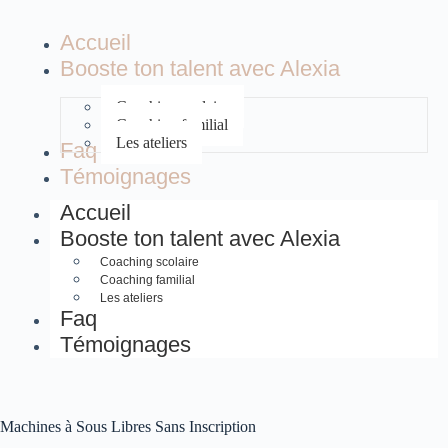
Accueil
Booste ton talent avec Alexia
Coaching scolaire
Coaching familial
Les ateliers
Faq
Témoignages
Accueil
Booste ton talent avec Alexia
Coaching scolaire
Coaching familial
Les ateliers
Faq
Témoignages
Machines à Sous Libres Sans Inscription