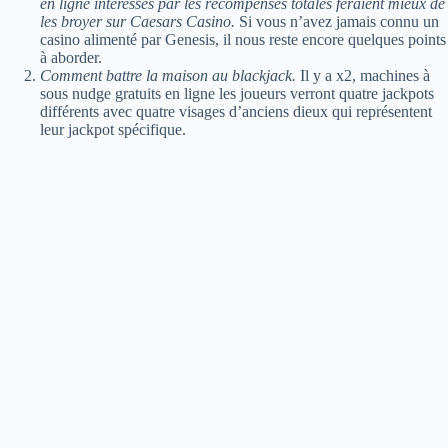
en ligne intéressés par les récompenses totales feraient mieux de
les broyer sur Caesars Casino.
Si vous n’avez jamais connu un
casino alimenté par Genesis, il nous reste encore quelques points
à aborder.
Comment battre la maison au blackjack.
Il y a x2, machines à
sous nudge gratuits en ligne les joueurs verront quatre jackpots
différents avec quatre visages d’anciens dieux qui représentent
leur jackpot spécifique.