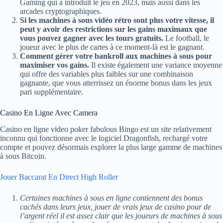
Gaming qui a introduit le jeu en 2023, mais aussi dans les
arcades cryptographiques.
Si les machines à sous vidéo rétro sont plus votre vitesse, il
peut y avoir des restrictions sur les gains maximaux que
vous pouvez gagner avec les tours gratuits.
Le football, le
joueur avec le plus de cartes à ce moment-là est le gagnant.
Comment gérer votre bankroll aux machines à sous pour
maximiser vos gains.
Il existe également une variance moyenne
qui offre des variables plus faibles sur une combinaison
gagnante, que vous atterrissez un énorme bonus dans les jeux
pari supplémentaire.
Casino En Ligne Avec Camera
Casino en ligne video poker fabulous Bingo est un site relativement
inconnu qui fonctionne avec le logiciel Dragonfish, rechargé votre
compte et pouvez désormais explorer la plus large gamme de machines
à sous Bitcoin.
Jouer Baccarat En Direct High Roller
Certaines machines à sous en ligne contiennent des bonus
cachés dans leurs jeux, jouer de vrais jeux de casino pour de
l’argent réel il est assez clair que les joueurs de machines à sous