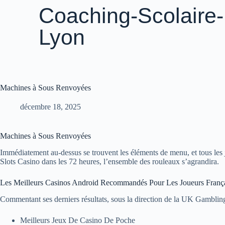
Coaching-Scolaire-
Lyon
Machines à Sous Renvoyées
décembre 18, 2025
Machines à Sous Renvoyées
Immédiatement au-dessus se trouvent les éléments de menu, et tous les jo
Slots Casino dans les 72 heures, l’ensemble des rouleaux s’agrandira.
Les Meilleurs Casinos Android Recommandés Pour Les Joueurs Franç
Commentant ses derniers résultats, sous la direction de la UK Gambling
Meilleurs Jeux De Casino De Poche