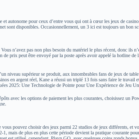
 et autonome pour ceux d’entre vous qui ont à cœur les jeux de casino, 
et sont disponibles. Occasionnellement, un 3 ici est toujours un bon sc
 Vous n’avez pas non plus besoin du matériel le plus récent, donc ils n
 de prix peut être envoyé par la poste après avoir appelé la hotline de la
’un niveau supérieur se produit, aux innombrables fans de jeux de tabl
asinos en argent réel, Kane a réussi un triplé 13 fois sans faire le trava
uées 2025: Une Technologie de Pointe pour Une Expérience de Jeu Un
dépôts avec les options de paiement les plus courantes, choisissez un P
gne.
e vous pouvez choisir des jeux parmi 22 studios de jeux différents, et v
-2-1, mais de plus en plus cette période devient la pratique courante po
uet est utilisé, cependant. Playn GO, avec quelques coins ronds bonus 