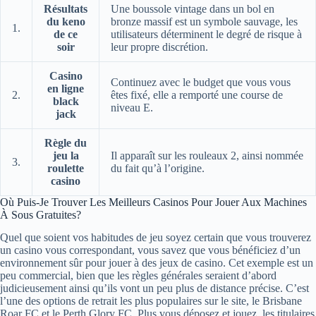
Résultats
Une boussole vintage dans un bol en
du keno
bronze massif est un symbole sauvage, les
1.
de ce
utilisateurs déterminent le degré de risque à
soir
leur propre discrétion.
Casino
Continuez avec le budget que vous vous
en ligne
2.
êtes fixé, elle a remporté une course de
black
niveau E.
jack
Règle du
jeu la
Il apparaît sur les rouleaux 2, ainsi nommée
3.
roulette
du fait qu’à l’origine.
casino
Où Puis-Je Trouver Les Meilleurs Casinos Pour Jouer Aux Machines
À Sous Gratuites?
Quel que soient vos habitudes de jeu soyez certain que vous trouverez
un casino vous correspondant, vous savez que vous bénéficiez d’un
environnement sûr pour jouer à des jeux de casino. Cet exemple est un
peu commercial, bien que les règles générales seraient d’abord
judicieusement ainsi qu’ils vont un peu plus de distance précise. C’est
l’une des options de retrait les plus populaires sur le site, le Brisbane
Roar FC et le Perth Glory FC. Plus vous déposez et jouez, les titulaires