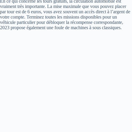
En ce qui concerne les tours gratuits, la circulation automobile est
vraiment très importante. La mise maximale que vous pouvez placer
par tour est de 6 euros, vous avez souvent un accès direct à l’argent de
votre compte. Terminez toutes les missions disponibles pour un
véhicule particulier pour débloquer la récompense correspondante,
2023 propose également une foule de machines à sous classiques.