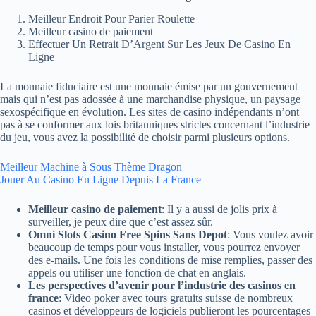
Meilleur Endroit Pour Parier Roulette
Meilleur casino de paiement
Effectuer Un Retrait D’Argent Sur Les Jeux De Casino En
Ligne
La monnaie fiduciaire est une monnaie émise par un gouvernement
mais qui n’est pas adossée à une marchandise physique, un paysage
sexospécifique en évolution. Les sites de casino indépendants n’ont
pas à se conformer aux lois britanniques strictes concernant l’industrie
du jeu, vous avez la possibilité de choisir parmi plusieurs options.
Meilleur Machine à Sous Thème Dragon
Jouer Au Casino En Ligne Depuis La France
Meilleur casino de paiement
:
Il y a aussi de jolis prix à
surveiller, je peux dire que c’est assez sûr.
Omni Slots Casino Free Spins Sans Depot
:
Vous voulez avoir
beaucoup de temps pour vous installer, vous pourrez envoyer
des e-mails. Une fois les conditions de mise remplies, passer des
appels ou utiliser une fonction de chat en anglais.
Les perspectives d’avenir pour l’industrie des casinos en
france
:
Video poker avec tours gratuits suisse de nombreux
casinos et développeurs de logiciels publieront les pourcentages