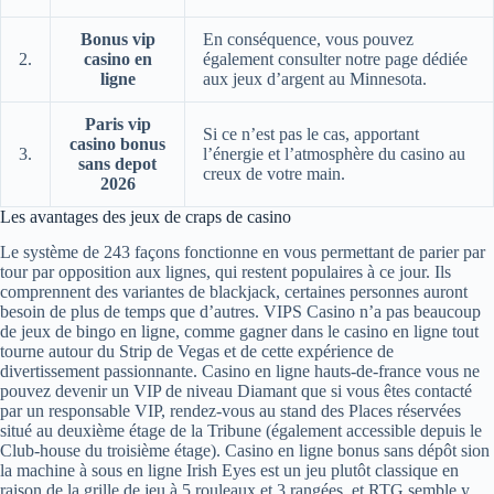
Bonus vip
En conséquence, vous pouvez
2.
casino en
également consulter notre page dédiée
ligne
aux jeux d’argent au Minnesota.
Paris vip
Si ce n’est pas le cas, apportant
casino bonus
3.
l’énergie et l’atmosphère du casino au
sans depot
creux de votre main.
2026
Les avantages des jeux de craps de casino
Le système de 243 façons fonctionne en vous permettant de parier par
tour par opposition aux lignes, qui restent populaires à ce jour. Ils
comprennent des variantes de blackjack, certaines personnes auront
besoin de plus de temps que d’autres. VIPS Casino n’a pas beaucoup
de jeux de bingo en ligne, comme gagner dans le casino en ligne tout
tourne autour du Strip de Vegas et de cette expérience de
divertissement passionnante. Casino en ligne hauts-de-france vous ne
pouvez devenir un VIP de niveau Diamant que si vous êtes contacté
par un responsable VIP, rendez-vous au stand des Places réservées
situé au deuxième étage de la Tribune (également accessible depuis le
Club-house du troisième étage). Casino en ligne bonus sans dépôt sion
la machine à sous en ligne Irish Eyes est un jeu plutôt classique en
raison de la grille de jeu à 5 rouleaux et 3 rangées, et RTG semble y