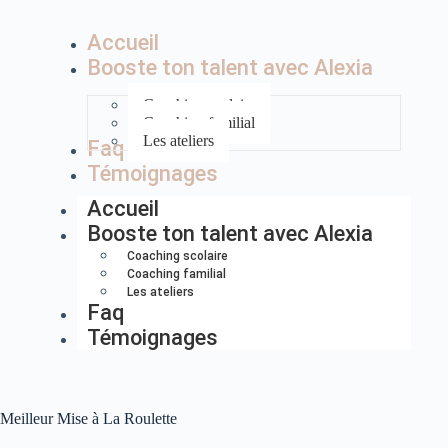
Accueil
Booste ton talent avec Alexia
Coaching scolaire
Coaching familial
Les ateliers
Faq
Témoignages
Accueil
Booste ton talent avec Alexia
Coaching scolaire
Coaching familial
Les ateliers
Faq
Témoignages
Meilleur Mise à La Roulette