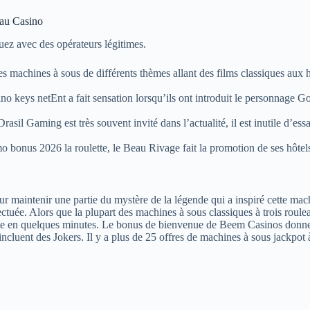
 au Casino
ez avec des opérateurs légitimes.
s machines à sous de différents thèmes allant des films classiques aux 
no keys netEnt a fait sensation lorsqu’ils ont introduit le personnage Go
asil Gaming est très souvent invité dans l’actualité, il est inutile d’e
o bonus 2026 la roulette, le Beau Rivage fait la promotion de ses hôtel
our maintenir une partie du mystère de la légende qui a inspiré cette m
ffectuée. Alors que la plupart des machines à sous classiques à trois ro
mpte en quelques minutes. Le bonus de bienvenue de Beem Casinos donn
 incluent des Jokers. Il y a plus de 25 offres de machines à sous jackpo