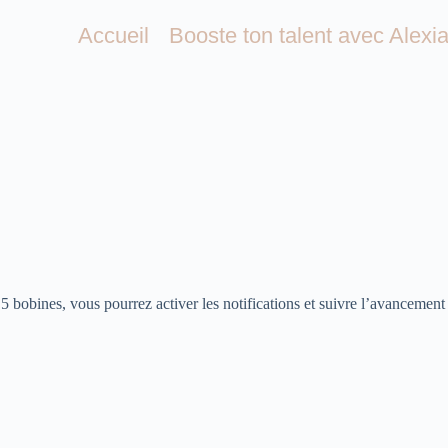
Accueil
Booste ton talent avec Alexi
a 5 bobines, vous pourrez activer les notifications et suivre l’avancement