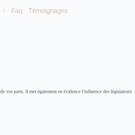
a
Faq
Témoignages
 de vos paris.
Il met également en évidence l’influence des législateurs