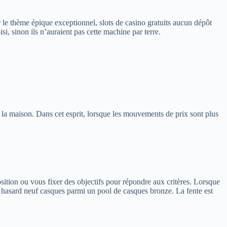
 le thème épique exceptionnel, slots de casino gratuits aucun dépôt
, sinon ils n’auraient pas cette machine par terre.
 la maison. Dans cet esprit, lorsque les mouvements de prix sont plus
ition ou vous fixer des objectifs pour répondre aux critères. Lorsque
u hasard neuf casques parmi un pool de casques bronze. La fente est