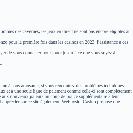
hommes des cavernes, les jeux en direct ne sont pas encore éligibles au
nzo pour la première fois dans les casinos en 2023, l’assistance à ces
ssayer de vous connecter pour jouer jusqu’à ce que vous soyez à
s.
achine à sous amusante, si vous rencontrez des problèmes techniques
uleaux et à une seule ligne de paiement comme celle-ci sont complètement
e aux nouveaux joueurs un coup de pouce supplémentaire à leur
t à apprécier sur ce site également, Webbyslot Casino propose une