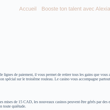
Accueil
Booste ton talent avec Alexi
 de lignes de paiement, il vous permet de retirer tous les gains que vous
ion spécial sur le troisième rouleau. Le casino vous accompagne partout,
s mises de 15 CAD, les nouveaux casinos peuvent être gérés par des entr
en toute quiétude.