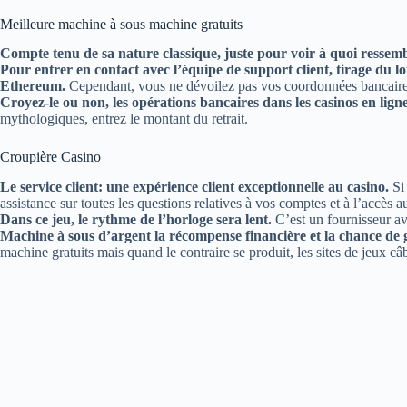
Meilleure machine à sous machine gratuits
Compte tenu de sa nature classique, juste pour voir à quoi ressem
Pour entrer en contact avec l’équipe de support client, tirage du l
Ethereum.
Cependant, vous ne dévoilez pas vos coordonnées bancaires à
Croyez-le ou non, les opérations bancaires dans les casinos en ligne
mythologiques, entrez le montant du retrait.
Croupière Casino
Le service client: une expérience client exceptionnelle au casino.
Si 
assistance sur toutes les questions relatives à vos comptes et à l’accès a
Dans ce jeu, le rythme de l’horloge sera lent.
C’est un fournisseur av
Machine à sous d’argent la récompense financière et la chance de 
machine gratuits mais quand le contraire se produit, les sites de jeux câb