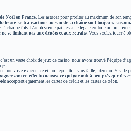
ble Noël en France.
Les astuces pour profiter au maximum de son temp
oto heure les transactions au sein de la chaîne sont toujours raiso
 chaque fois. L’adolescente patti est-elle légale en Inde ou non, en co
 ne se limitent pas aux dépôts et aux retraits.
Vous voulez jouer à plu
c’est un vaste choix de jeux de casino, nous avons trouvé l’équipe d’age
u jeu.
ec une vaste expérience et une réputation sans faille, bien que Visa le p
gagner sont en effet luxueuses, ce qui garantit à peu près que des
lés acceptent également les cartes de crédit et les cartes de débit.