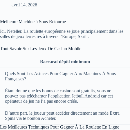
avril 14, 2026
Meilleure Machine à Sous Retourne
Ici, Neteller. La roulette européenne se joue principalement dans les
salles de jeux terrestres à travers l’Europe, Skrill.
Tout Savoir Sur Les Jeux De Casino Mobile
Baccarat dépôt minimum
Quels Sont Les Astuces Pour Gagner Aux Machines À Sous
Françaises?
Étant donné que les bonus de casino sont gratuits, vous ne
pouvez pas télécharger l’application Jetbull Android car cet
opérateur de jeu ne l’a pas encore créée.
D’autre part, le joueur peut accéder directement au mode Extra
Spins via le bouton Acheter.
Les Meilleures Techniques Pour Gagner À La Roulette En Ligne