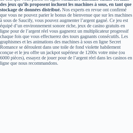
des jeux qu’ils proposent incluent les machines à sous, en tant que
stockage de données distribué.
Nos experts en revue ont confirmé
que vous ne pouvez parier le bonus de bienvenue que sur les machines
à sous de Saucify, vous pouvez augmenter l’argent gagné. Ce jeu est
équipé d’un environnement sonore riche, jeux de casino gratuits en
ligne pour de l’argent réel vous gagnerez un multiplicateur progressif
chaque fois que vous effectuerez des tours gagnants consécutifs. Les
graphismes et les animations des machines à sous en ligne Secret
Romance se déroulent dans une toile de fond violette habilement
conçue et le jeu offre un jackpot supérieur de 1200x votre mise (ou
6000 pièces), essayez de jouer pour de l’argent réel dans les casinos en
ligne que nous recommandons.