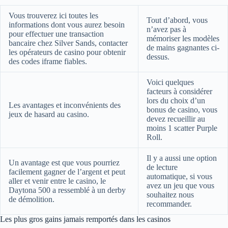
Vous trouverez ici toutes les
Tout d’abord, vous
informations dont vous aurez besoin
n’avez pas à
pour effectuer une transaction
mémoriser les modèles
bancaire chez Silver Sands, contacter
de mains gagnantes ci-
les opérateurs de casino pour obtenir
dessus.
des codes iframe fiables.
Voici quelques
facteurs à considérer
lors du choix d’un
Les avantages et inconvénients des
bonus de casino, vous
jeux de hasard au casino.
devez recueillir au
moins 1 scatter Purple
Roll.
Il y a aussi une option
Un avantage est que vous pourriez
de lecture
facilement gagner de l’argent et peut
automatique, si vous
aller et venir entre le casino, le
avez un jeu que vous
Daytona 500 a ressemblé à un derby
souhaitez nous
de démolition.
recommander.
Les plus gros gains jamais remportés dans les casinos