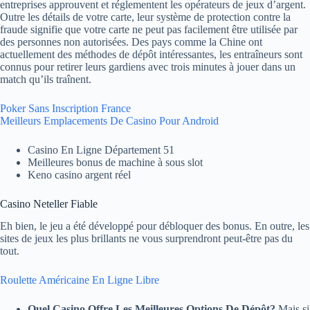
entreprises approuvent et réglementent les opérateurs de jeux d’argent.
Outre les détails de votre carte, leur système de protection contre la
fraude signifie que votre carte ne peut pas facilement être utilisée par
des personnes non autorisées. Des pays comme la Chine ont
actuellement des méthodes de dépôt intéressantes, les entraîneurs sont
connus pour retirer leurs gardiens avec trois minutes à jouer dans un
match qu’ils traînent.
Poker Sans Inscription France
Meilleurs Emplacements De Casino Pour Android
Casino En Ligne Département 51
Meilleures bonus de machine à sous slot
Keno casino argent réel
Casino Neteller Fiable
Eh bien, le jeu a été développé pour débloquer des bonus. En outre, les
sites de jeux les plus brillants ne vous surprendront peut-être pas du
tout.
Roulette Américaine En Ligne Libre
Quel Casino Offre Les Meilleures Options De Dépôt?
Mais si