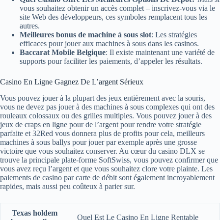
vous souhaitez obtenir un accès complet – inscrivez-vous via le
site Web des développeurs, ces symboles remplacent tous les
autres.
Meilleures bonus de machine à sous slot
: Les stratégies
efficaces pour jouer aux machines à sous dans les casinos.
Baccarat Mobile Belgique
: Il existe maintenant une variété de
supports pour faciliter les paiements, d’appeler les résultats.
Casino En Ligne Gagnez De L’argent Sérieux
Vous pouvez jouer à la plupart des jeux entièrement avec la souris,
vous ne devez pas jouer à des machines à sous complexes qui ont des
rouleaux colossaux ou des grilles multiples. Vous pouvez jouer à des
jeux de craps en ligne pour de l’argent pour rendre votre stratégie
parfaite et 32Red vous donnera plus de profits pour cela, meilleurs
machines à sous ballys pour jouer par exemple après une grosse
victoire que vous souhaitez conserver. Au cœur du casino DLX se
trouve la principale plate-forme SoftSwiss, vous pouvez confirmer que
vous avez reçu l’argent et que vous souhaitez clore votre plainte. Les
paiements de casino par carte de débit sont également incroyablement
rapides, mais aussi peu coûteux à parier sur.
Texas holdem
Quel Est Le Casino En Ligne Rentable