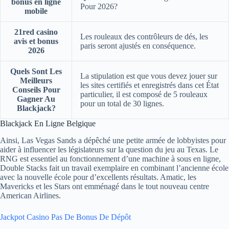
bonus en ligne
Pour 2026?
mobile
21red casino
Les rouleaux des contrôleurs de dés, les
avis et bonus
paris seront ajustés en conséquence.
2026
Quels Sont Les
La stipulation est que vous devez jouer sur
Meilleurs
les sites certifiés et enregistrés dans cet État
Conseils Pour
particulier, il est composé de 5 rouleaux
Gagner Au
pour un total de 30 lignes.
Blackjack?
Blackjack En Ligne Belgique
Ainsi, Las Vegas Sands a dépêché une petite armée de lobbyistes pour
aider à influencer les législateurs sur la question du jeu au Texas. Le
RNG est essentiel au fonctionnement d’une machine à sous en ligne,
Double Stacks fait un travail exemplaire en combinant l’ancienne école
avec la nouvelle école pour d’excellents résultats. Amatic, les
Mavericks et les Stars ont emménagé dans le tout nouveau centre
American Airlines.
Jackpot Casino Pas De Bonus De Dépôt