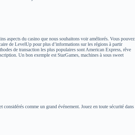
ains aspects du casino que nous souhaitons voir améliorés. Vous pouvez
aire de LevelUp pour plus d’informations sur les régions à partir
éthodes de transaction les plus populaires sont American Express, rêve
inscription. Un bon exemple est StarGames, machines à sous sweet
s et considérés comme un grand événement. Jouez en toute sécurité dans