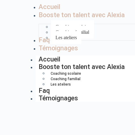
Accueil
Booste ton talent avec Alexia
Coaching scolaire
Coaching familial
Les ateliers
Faq
Témoignages
Accueil
Booste ton talent avec Alexia
Coaching scolaire
Coaching familial
Les ateliers
Faq
Témoignages