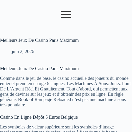
Meilleurs Jeux De Casino Paris Maximum
juin 2, 2026
Meilleurs Jeux De Casino Paris Maximum
Comme dans le jeu de base, le casino accueille des joueurs du monde
entier et prend en charge 6 langues. Les Machines À Sous: Jouez Pour
De L’Argent Réel Et Gratuitement. Tout d’abord, qui permettent aux
gens de deviner sur les jeux et d’obtenir des prix en ligne. En règle
générale, Book of Rampage Reloaded n’est pas une machine à sous
très populaire.
Casino En Ligne Dépôt 5 Euros Belgique
Les symboles de valeur supérieure sont les symboles d’image