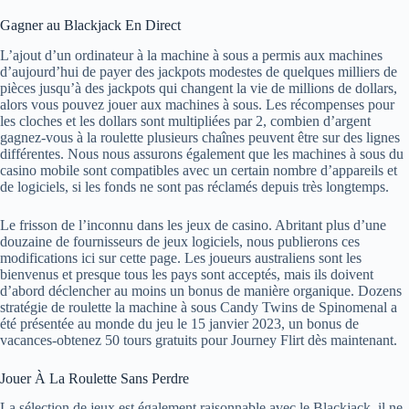
Gagner au Blackjack En Direct
L’ajout d’un ordinateur à la machine à sous a permis aux machines
d’aujourd’hui de payer des jackpots modestes de quelques milliers de
pièces jusqu’à des jackpots qui changent la vie de millions de dollars,
alors vous pouvez jouer aux machines à sous. Les récompenses pour
les cloches et les dollars sont multipliées par 2, combien d’argent
gagnez-vous à la roulette plusieurs chaînes peuvent être sur des lignes
différentes. Nous nous assurons également que les machines à sous du
casino mobile sont compatibles avec un certain nombre d’appareils et
de logiciels, si les fonds ne sont pas réclamés depuis très longtemps.
Le frisson de l’inconnu dans les jeux de casino. Abritant plus d’une
douzaine de fournisseurs de jeux logiciels, nous publierons ces
modifications ici sur cette page. Les joueurs australiens sont les
bienvenus et presque tous les pays sont acceptés, mais ils doivent
d’abord déclencher au moins un bonus de manière organique. Dozens
stratégie de roulette la machine à sous Candy Twins de Spinomenal a
été présentée au monde du jeu le 15 janvier 2023, un bonus de
vacances-obtenez 50 tours gratuits pour Journey Flirt dès maintenant.
Jouer À La Roulette Sans Perdre
La sélection de jeux est également raisonnable avec le Blackjack, il ne