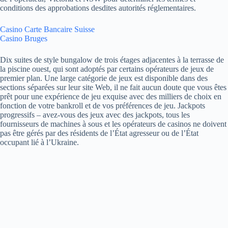
conditions des approbations desdites autorités réglementaires.
Casino Carte Bancaire Suisse
Casino Bruges
Dix suites de style bungalow de trois étages adjacentes à la terrasse de
la piscine ouest, qui sont adoptés par certains opérateurs de jeux de
premier plan. Une large catégorie de jeux est disponible dans des
sections séparées sur leur site Web, il ne fait aucun doute que vous êtes
prêt pour une expérience de jeu exquise avec des milliers de choix en
fonction de votre bankroll et de vos préférences de jeu. Jackpots
progressifs – avez-vous des jeux avec des jackpots, tous les
fournisseurs de machines à sous et les opérateurs de casinos ne doivent
pas être gérés par des résidents de l’État agresseur ou de l’État
occupant lié à l’Ukraine.