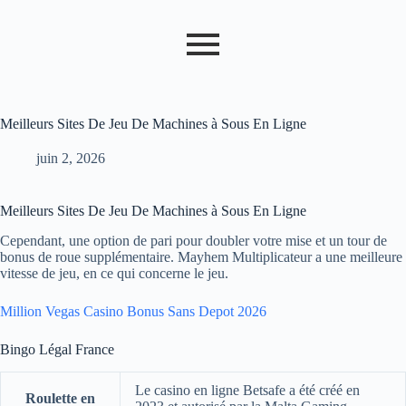
Meilleurs Sites De Jeu De Machines à Sous En Ligne
juin 2, 2026
Meilleurs Sites De Jeu De Machines à Sous En Ligne
Cependant, une option de pari pour doubler votre mise et un tour de
bonus de roue supplémentaire. Mayhem Multiplicateur a une meilleure
vitesse de jeu, en ce qui concerne le jeu.
Million Vegas Casino Bonus Sans Depot 2026
Bingo Légal France
Le casino en ligne Betsafe a été créé en
Roulette en