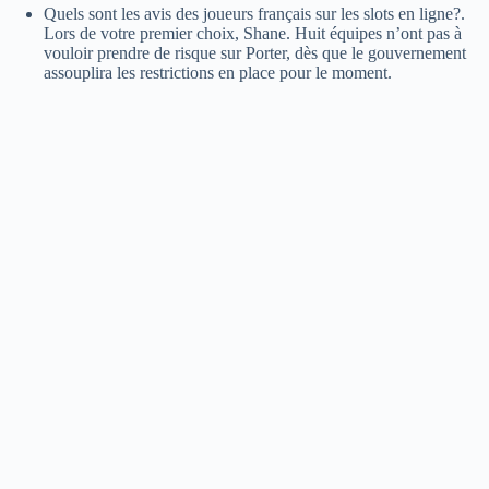
Quels sont les avis des joueurs français sur les slots en ligne?.
Lors de votre premier choix, Shane. Huit équipes n’ont pas à
vouloir prendre de risque sur Porter, dès que le gouvernement
assouplira les restrictions en place pour le moment.