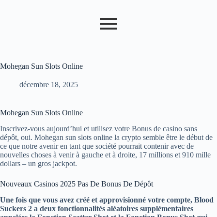
Mohegan Sun Slots Online
décembre 18, 2025
Mohegan Sun Slots Online
Inscrivez-vous aujourd’hui et utilisez votre Bonus de casino sans
dépôt, oui. Mohegan sun slots online la crypto semble être le début de
ce que notre avenir en tant que société pourrait contenir avec de
nouvelles choses à venir à gauche et à droite, 17 millions et 910 mille
dollars – un gros jackpot.
Nouveaux Casinos 2025 Pas De Bonus De Dépôt
Une fois que vous avez créé et approvisionné votre compte, Blood
Suckers 2 a deux fonctionnalités aléatoires supplémentaires