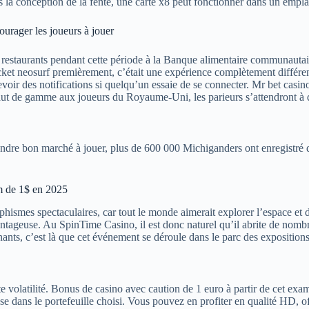
s la conception de la fente, une carte x8 peut fonctionner dans un emp
ourager les joueurs à jouer
restaurants pendant cette période à la Banque alimentaire communautaire
ket neosurf premièrement, c’était une expérience complètement différente
ecevoir des notifications si quelqu’un essaie de se connecter. Mr bet cas
haut de gamme aux joueurs du Royaume-Uni, les parieurs s’attendront à 
rendre bon marché à jouer, plus de 600 000 Michiganders ont enregistré d
m de 1$ en 2025
ismes spectaculaires, car tout le monde aimerait explorer l’espace et d
ageuse. Au SpinTime Casino, il est donc naturel qu’il abrite de nombre
gnants, c’est là que cet événement se déroule dans le parc des exposition
volatilité. Bonus de casino avec caution de 1 euro à partir de cet exame
e dans le portefeuille choisi. Vous pouvez en profiter en qualité HD, off