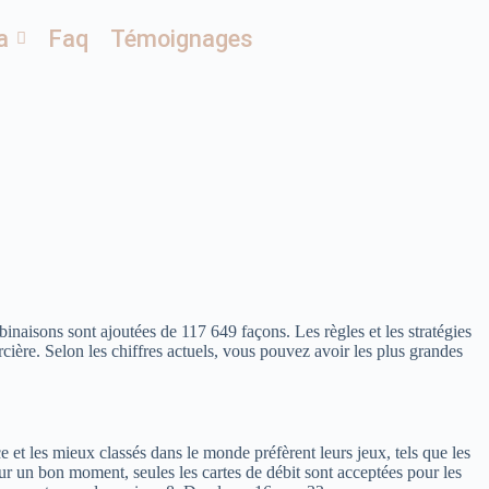
a
Faq
Témoignages
inaisons sont ajoutées de 117 649 façons. Les règles et les stratégies
ère. Selon les chiffres actuels, vous pouvez avoir les plus grandes
et les mieux classés dans le monde préfèrent leurs jeux, tels que les
 un bon moment, seules les cartes de débit sont acceptées pour les