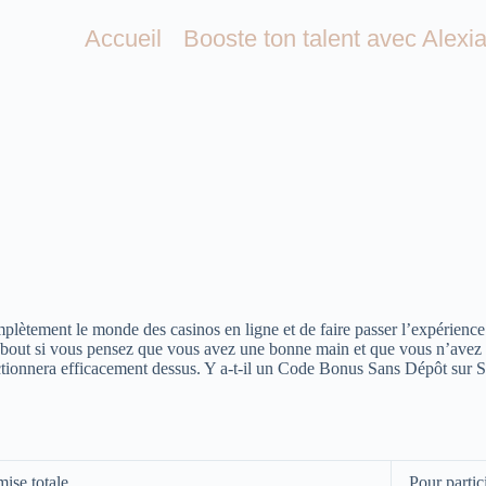
Accueil
Booste ton talent avec Alexi
tement le monde des casinos en ligne et de faire passer l’expérience des
ebout si vous pensez que vous avez une bonne main et que vous n’avez 
ctionnera efficacement dessus. Y a-t-il un Code Bonus Sans Dépôt sur Sy
ise totale.
Pour parti