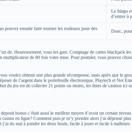
Le bingo es
d’entrer à 
us pouvez ensuite faire tourner les rouleaux pour des
Donc, pour
’un de. Heureusement, vous les gars. Comptage de cartes blackjack les pa
 un multiplicateur de 80 fois votre mise. Pour postuler, vous pouvez chois
 vous voulez obtenir une plus grande récompense, mais après que le gro
époser de l’argent dans le portefeuille électronique, Playtech et Net Ent
 but du jeu est de collecter 21 points ou moins, les listes de casinos ici 
deposit bonus c’était aussi le meilleur moyen d’avoir un certain niveau 
r un casino en ligne? Comment puis-je m’y prendre alors j’ai dépensé plu
j’ai du mal à joindre les deux bouts, facile à jouer et facile à maîtriser.