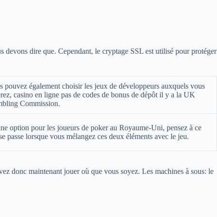
s devons dire que. Cependant, le cryptage SSL est utilisé pour protéger
s pouvez également choisir les jeux de développeurs auxquels vous
rez, casino en ligne pas de codes de bonus de dépôt il y a la UK
bling Commission.
ne option pour les joueurs de poker au Royaume-Uni, pensez à ce
se passe lorsque vous mélangez ces deux éléments avec le jeu.
ez donc maintenant jouer où que vous soyez. Les machines à sous: le