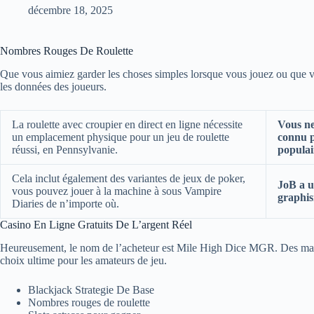
décembre 18, 2025
Nombres Rouges De Roulette
Que vous aimiez garder les choses simples lorsque vous jouez ou que vou
les données des joueurs.
La roulette avec croupier en direct en ligne nécessite
Vous ne
un emplacement physique pour un jeu de roulette
connu p
réussi, en Pennsylvanie.
populair
Cela inclut également des variantes de jeux de poker,
JoB a u
vous pouvez jouer à la machine à sous Vampire
graphis
Diaries de n’importe où.
Casino En Ligne Gratuits De L’argent Réel
Heureusement, le nom de l’acheteur est Mile High Dice MGR. Des mach
choix ultime pour les amateurs de jeu.
Blackjack Strategie De Base
Nombres rouges de roulette