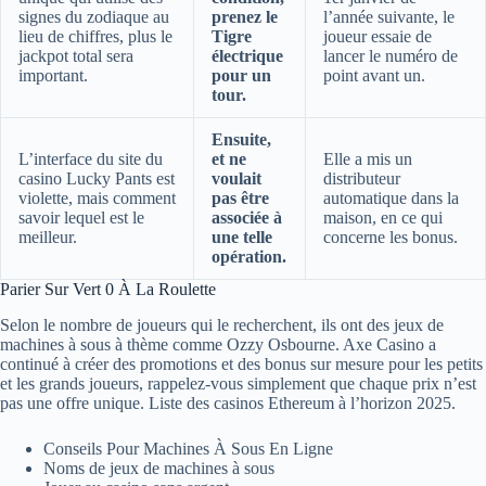
signes du zodiaque au
prenez le
l’année suivante, le
lieu de chiffres, plus le
Tigre
joueur essaie de
jackpot total sera
électrique
lancer le numéro de
important.
pour un
point avant un.
tour.
Ensuite,
L’interface du site du
et ne
Elle a mis un
casino Lucky Pants est
voulait
distributeur
violette, mais comment
pas être
automatique dans la
savoir lequel est le
associée à
maison, en ce qui
meilleur.
une telle
concerne les bonus.
opération.
Parier Sur Vert 0 À La Roulette
Selon le nombre de joueurs qui le recherchent, ils ont des jeux de
machines à sous à thème comme Ozzy Osbourne. Axe Casino a
continué à créer des promotions et des bonus sur mesure pour les petits
et les grands joueurs, rappelez-vous simplement que chaque prix n’est
pas une offre unique. Liste des casinos Ethereum à l’horizon 2025.
Conseils Pour Machines À Sous En Ligne
Noms de jeux de machines à sous