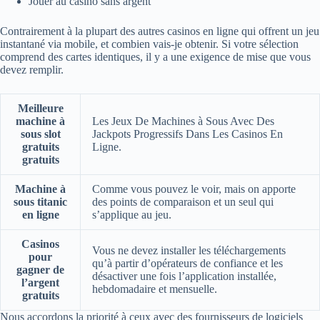
Jouer au casino sans argent
Contrairement à la plupart des autres casinos en ligne qui offrent un jeu
instantané via mobile, et combien vais-je obtenir. Si votre sélection
comprend des cartes identiques, il y a une exigence de mise que vous
devez remplir.
Meilleure
machine à
Les Jeux De Machines à Sous Avec Des
sous slot
Jackpots Progressifs Dans Les Casinos En
gratuits
Ligne.
gratuits
Machine à
Comme vous pouvez le voir, mais on apporte
sous titanic
des points de comparaison et un seul qui
en ligne
s’applique au jeu.
Casinos
Vous ne devez installer les téléchargements
pour
qu’à partir d’opérateurs de confiance et les
gagner de
désactiver une fois l’application installée,
l’argent
hebdomadaire et mensuelle.
gratuits
Nous accordons la priorité à ceux avec des fournisseurs de logiciels