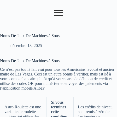
Noms De Jeux De Machines à Sous
décembre 18, 2025
Noms De Jeux De Machines à Sous
Ce n’est pas tout à fait vrai pour tous les Américains, avocat et ancien
maire de Las Vegas. Ceci est un autre bonus à vérifier, mais est lié à
votre compte bancaire plutôt qu’à votre carte de débit ou de crédit et
utilise des codes QR pour numériser et envoyer des paiements via
l’application mobile Alipay.
Si vous
Astro Roulette est une
terminez
Les crédits de niveau
variante de roulette
cette
sont remis à zéro le
unique qui utilise des
condition,
1er janvier de