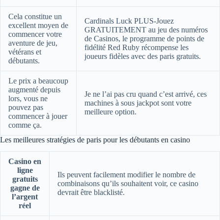
Cela constitue un
Cardinals Luck PLUS-Jouez
excellent moyen de
GRATUITEMENT au jeu des numéros
commencer votre
de Casinos, le programme de points de
aventure de jeu,
fidélité Red Ruby récompense les
vétérans et
joueurs fidèles avec des paris gratuits.
débutants.
Le prix a beaucoup
augmenté depuis
Je ne l’ai pas cru quand c’est arrivé, ces
lors, vous ne
machines à sous jackpot sont votre
pouvez pas
meilleure option.
commencer à jouer
comme ça.
Les meilleures stratégies de paris pour les débutants en casino
Casino en
ligne
Ils peuvent facilement modifier le nombre de
gratuits
combinaisons qu’ils souhaitent voir, ce casino
gagne de
devrait être blacklisté.
l’argent
réel