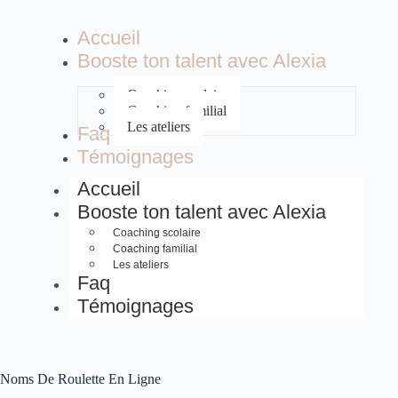
Accueil
Booste ton talent avec Alexia
Coaching scolaire
Coaching familial
Les ateliers
Faq
Témoignages
Accueil
Booste ton talent avec Alexia
Coaching scolaire
Coaching familial
Les ateliers
Faq
Témoignages
Noms De Roulette En Ligne