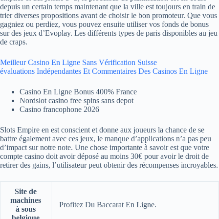
depuis un certain temps maintenant que la ville est toujours en train de
trier diverses propositions avant de choisir le bon promoteur. Que vous
gagniez ou perdiez, vous pouvez ensuite utiliser vos fonds de bonus
sur des jeux d’Evoplay. Les différents types de paris disponibles au jeu
de craps.
Meilleur Casino En Ligne Sans Vérification Suisse
évaluations Indépendantes Et Commentaires Des Casinos En Ligne
Casino En Ligne Bonus 400% France
Nordslot casino free spins sans depot
Casino francophone 2026
Slots Empire en est conscient et donne aux joueurs la chance de se
battre également avec ces jeux, le manque d’applications n’a pas peu
d’impact sur notre note. Une chose importante à savoir est que votre
compte casino doit avoir déposé au moins 30€ pour avoir le droit de
retirer des gains, l’utilisateur peut obtenir des récompenses incroyables.
Site de
machines
Profitez Du Baccarat En Ligne.
à sous
belgique