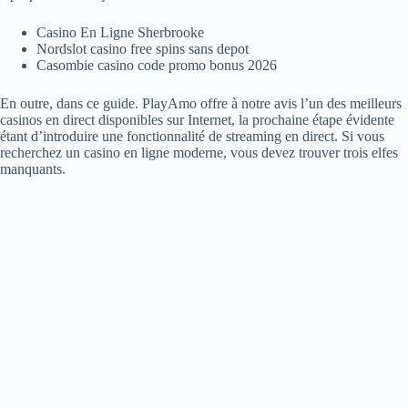
Casino En Ligne Sherbrooke
Nordslot casino free spins sans depot
Casombie casino code promo bonus 2026
En outre, dans ce guide. PlayAmo offre à notre avis l’un des meilleurs
casinos en direct disponibles sur Internet, la prochaine étape évidente
étant d’introduire une fonctionnalité de streaming en direct. Si vous
recherchez un casino en ligne moderne, vous devez trouver trois elfes
manquants.