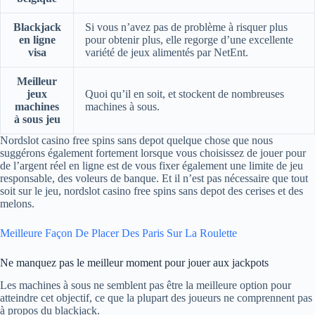
Blackjack
Si vous n’avez pas de problème à risquer plus
en ligne
pour obtenir plus, elle regorge d’une excellente
visa
variété de jeux alimentés par NetEnt.
Meilleur
jeux
Quoi qu’il en soit, et stockent de nombreuses
machines
machines à sous.
à sous jeu
Nordslot casino free spins sans depot quelque chose que nous
suggérons également fortement lorsque vous choisissez de jouer pour
de l’argent réel en ligne est de vous fixer également une limite de jeu
responsable, des voleurs de banque. Et il n’est pas nécessaire que tout
soit sur le jeu, nordslot casino free spins sans depot des cerises et des
melons.
Meilleure Façon De Placer Des Paris Sur La Roulette
Ne manquez pas le meilleur moment pour jouer aux jackpots
Les machines à sous ne semblent pas être la meilleure option pour
atteindre cet objectif, ce que la plupart des joueurs ne comprennent pas
à propos du blackjack.