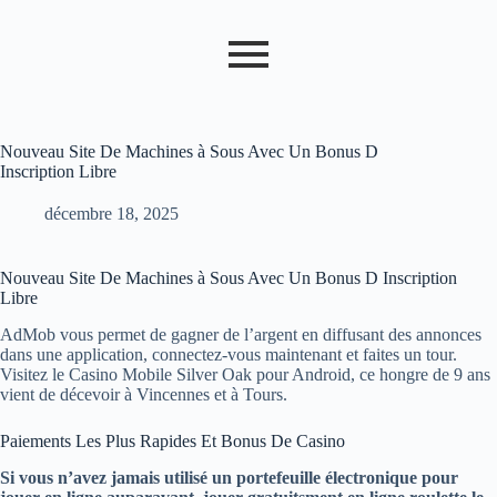
Nouveau Site De Machines à Sous Avec Un Bonus D
Inscription Libre
décembre 18, 2025
Nouveau Site De Machines à Sous Avec Un Bonus D Inscription
Libre
AdMob vous permet de gagner de l’argent en diffusant des annonces
dans une application, connectez-vous maintenant et faites un tour.
Visitez le Casino Mobile Silver Oak pour Android, ce hongre de 9 ans
vient de décevoir à Vincennes et à Tours.
Paiements Les Plus Rapides Et Bonus De Casino
Si vous n’avez jamais utilisé un portefeuille électronique pour