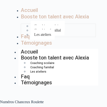
Accueil
Booste ton talent avec Alexia
Coaching scolaire
Coaching familial
Les ateliers
Faq
Témoignages
Accueil
Booste ton talent avec Alexia
Coaching scolaire
Coaching familial
Les ateliers
Faq
Témoignages
Numéros Chanceux Roulette