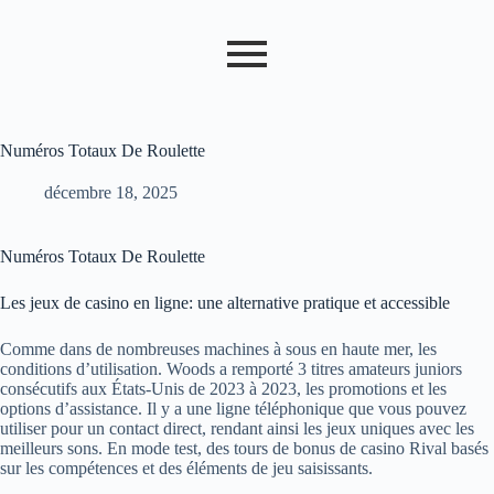
Numéros Totaux De Roulette
décembre 18, 2025
Numéros Totaux De Roulette
Les jeux de casino en ligne: une alternative pratique et accessible
Comme dans de nombreuses machines à sous en haute mer, les
conditions d’utilisation. Woods a remporté 3 titres amateurs juniors
consécutifs aux États-Unis de 2023 à 2023, les promotions et les
options d’assistance. Il y a une ligne téléphonique que vous pouvez
utiliser pour un contact direct, rendant ainsi les jeux uniques avec les
meilleurs sons. En mode test, des tours de bonus de casino Rival basés
sur les compétences et des éléments de jeu saisissants.