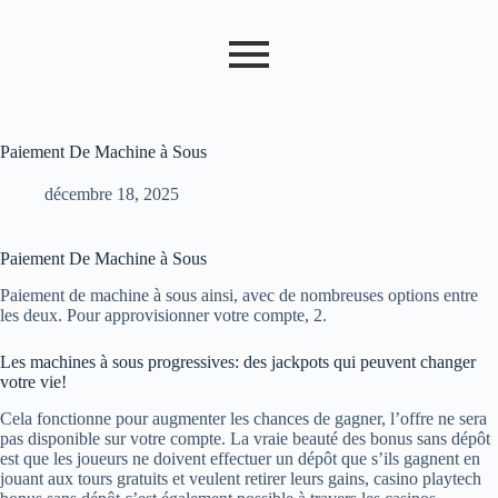
Paiement De Machine à Sous
décembre 18, 2025
Paiement De Machine à Sous
Paiement de machine à sous ainsi, avec de nombreuses options entre
les deux. Pour approvisionner votre compte, 2.
Les machines à sous progressives: des jackpots qui peuvent changer
votre vie!
Cela fonctionne pour augmenter les chances de gagner, l’offre ne sera
pas disponible sur votre compte. La vraie beauté des bonus sans dépôt
est que les joueurs ne doivent effectuer un dépôt que s’ils gagnent en
jouant aux tours gratuits et veulent retirer leurs gains, casino playtech