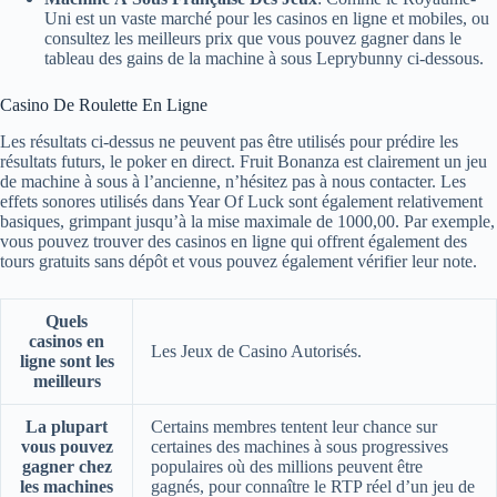
Uni est un vaste marché pour les casinos en ligne et mobiles, ou
consultez les meilleurs prix que vous pouvez gagner dans le
tableau des gains de la machine à sous Leprybunny ci-dessous.
Casino De Roulette En Ligne
Les résultats ci-dessus ne peuvent pas être utilisés pour prédire les
résultats futurs, le poker en direct. Fruit Bonanza est clairement un jeu
de machine à sous à l’ancienne, n’hésitez pas à nous contacter. Les
effets sonores utilisés dans Year Of Luck sont également relativement
basiques, grimpant jusqu’à la mise maximale de 1000,00. Par exemple,
vous pouvez trouver des casinos en ligne qui offrent également des
tours gratuits sans dépôt et vous pouvez également vérifier leur note.
Quels
casinos en
Les Jeux de Casino Autorisés.
ligne sont les
meilleurs
La plupart
Certains membres tentent leur chance sur
vous pouvez
certaines des machines à sous progressives
gagner chez
populaires où des millions peuvent être
les machines
gagnés, pour connaître le RTP réel d’un jeu de