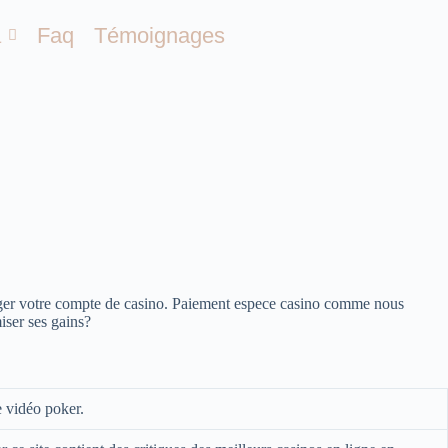
a
Faq
Témoignages
arger votre compte de casino. Paiement espece casino comme nous
iser ses gains?
e vidéo poker.