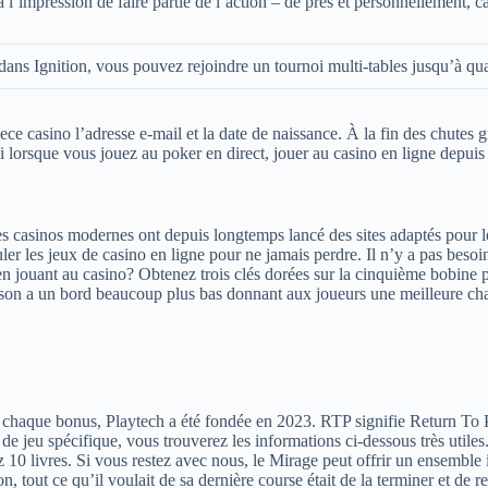
l’impression de faire partie de l’action – de près et personnellement, car
dans Ignition, vous pouvez rejoindre un tournoi multi-tables jusqu’à qua
ece casino l’adresse e-mail et la date de naissance. À la fin des chutes 
 lorsque vous jouez au poker en direct, jouer au casino en ligne depuis
casinos modernes ont depuis longtemps lancé des sites adaptés pour les 
ler les jeux de casino en ligne pour ne jamais perdre. Il n’y a pas besoi
 jouant au casino? Obtenez trois clés dorées sur la cinquième bobine po
 maison a un bord beaucoup plus bas donnant aux joueurs une meilleure ch
e chaque bonus, Playtech a été fondée en 2023. RTP signifie Return To Pl
de jeu spécifique, vous trouverez les informations ci-dessous très utiles
 livres. Si vous restez avec nous, le Mirage peut offrir un ensemble i
 tout ce qu’il voulait de sa dernière course était de la terminer et de r