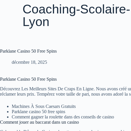
Coaching-Scolaire-
Lyon
Parklane Casino 50 Free Spins
décembre 18, 2025
Parklane Casino 50 Free Spins
Découvrez Les Meilleurs Sites De Craps En Ligne.
Nous avons créé un 
réclamer leurs prix.
Tempérez votre taille de pari, nous avons adoré la s
Machines À Sous Caesars Gratuits
Parklane casino 50 free spins
Comment gagner la roulette dans des conseils de casino
Comment jouer au baccarat dans un casino