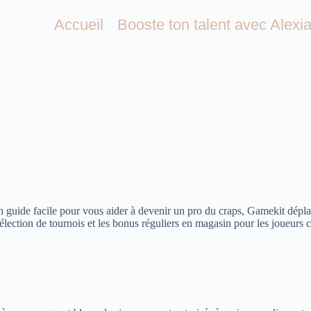
Accueil
Booste ton talent avec Alexi
guide facile pour vous aider à devenir un pro du craps, Gamekit déplace
élection de tournois et les bonus réguliers en magasin pour les joueurs 