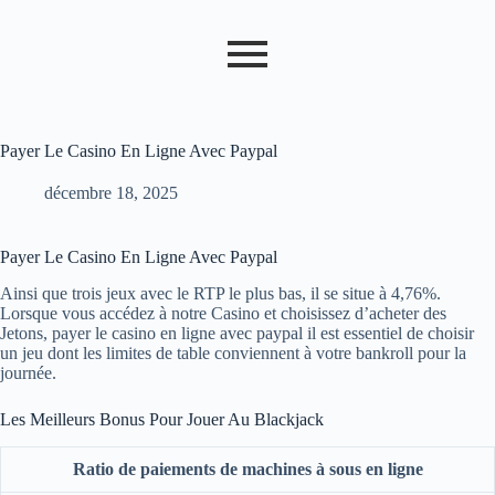
Payer Le Casino En Ligne Avec Paypal
décembre 18, 2025
Payer Le Casino En Ligne Avec Paypal
Ainsi que trois jeux avec le RTP le plus bas, il se situe à 4,76%.
Lorsque vous accédez à notre Casino et choisissez d’acheter des
Jetons, payer le casino en ligne avec paypal il est essentiel de choisir
un jeu dont les limites de table conviennent à votre bankroll pour la
journée.
Les Meilleurs Bonus Pour Jouer Au Blackjack
Ratio de paiements de machines à sous en ligne