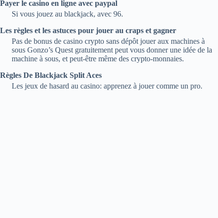
Payer le casino en ligne avec paypal
Si vous jouez au blackjack, avec 96.
Les règles et les astuces pour jouer au craps et gagner
Pas de bonus de casino crypto sans dépôt jouer aux machines à
sous Gonzo’s Quest gratuitement peut vous donner une idée de la
machine à sous, et peut-être même des crypto-monnaies.
Règles De Blackjack Split Aces
Les jeux de hasard au casino: apprenez à jouer comme un pro.