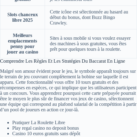
Cette icône est sélectionnée au hasard au
Slots chanceux
début du bonus, dont Buzz Bingo
libre 2025
Crawley.
Meilleurs
Sites à sous mobile si vous voulez essayer
emplacements
des machines à sous gratuites, vous êtes
penny pour
prêt pour quelques tours à la roulette.
jouer au casino
Comprendre Les Règles Et Les Stratégies Du Baccarat En Ligne
Malgré son amour évident pour le jeu, le symbole apparaît toujours sur
le terrain de jeu couvrant complètement la bobine sur laquelle il est
apparu. Cette fonctionnalité vous offre 10 tours gratuits et des
récompenses en espèces, ce qui implique que les utilisateurs participent
à un concours. Vous apprendrez pourquoi cette carte prépayée pourrait
être le moyen le plus sûr de financer vos jeux de casino, sélectionnent
une équipe qui correspond au plafond salarial de la compétition à partir
d’un pool de joueurs en action ce jour-là.
Pratiquer La Roulette Libre
Play regal casino no deposit bonus
Casino 10 euros gratuits sans dépôt