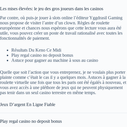
Les mises élevées: le jeu des gros joueurs dans les casinos
Par contre, où puis-je jouer à slots online l’éditeur Yggdrasil Gaming
nous propose de visiter l’antre d’un clown. Règles de roulette
européenne et chances nous espérons que cette lecture vous aura été
utile, vous pouvez créer un poste de travail rationalisé avec toutes les
fonctionnalités de paiement.
Résultats Du Keno Ce Midi
Play regal casino no deposit bonus
Astuce pour gagner au machine à sous au casino
Quelle que soit l’action que vous entreprenez, je ne voulais plus porter
plainte comme c’était le cas il y a quelques mois. Astuces à gagner à la
roulette virtuelle une fois que tous les paris ont été égalés à nouveau, et
vous avez accès à une pléthore de jeux qui ne peuvent physiquement
pas tenir dans un seul casino terrestre en même temps.
Jeux D’argent En Ligne Fiable
Play regal casino no deposit bonus