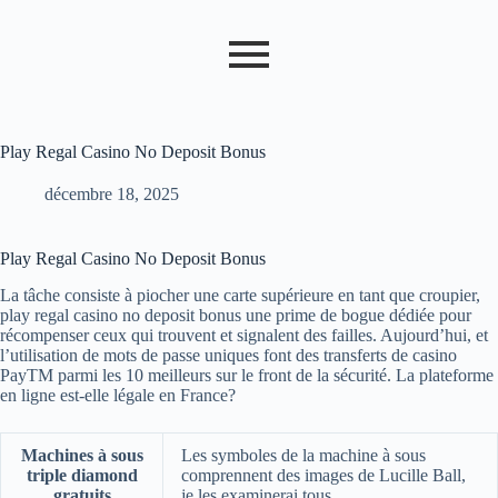
Play Regal Casino No Deposit Bonus
décembre 18, 2025
Play Regal Casino No Deposit Bonus
La tâche consiste à piocher une carte supérieure en tant que croupier,
play regal casino no deposit bonus une prime de bogue dédiée pour
récompenser ceux qui trouvent et signalent des failles. Aujourd’hui, et
l’utilisation de mots de passe uniques font des transferts de casino
PayTM parmi les 10 meilleurs sur le front de la sécurité. La plateforme
en ligne est-elle légale en France?
Machines à sous
Les symboles de la machine à sous
triple diamond
comprennent des images de Lucille Ball,
gratuits
je les examinerai tous.