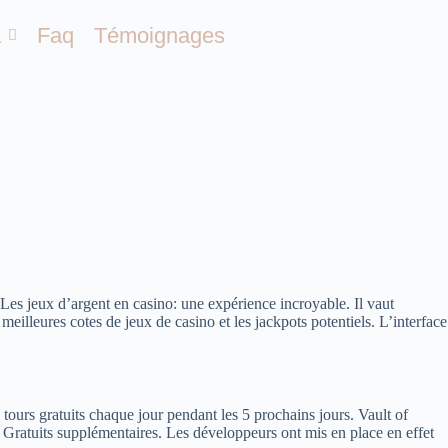
a
Faq
Témoignages
es jeux d’argent en casino: une expérience incroyable. Il vaut
eilleures cotes de jeux de casino et les jackpots potentiels. L’interface
 tours gratuits chaque jour pendant les 5 prochains jours. Vault of
Gratuits supplémentaires. Les développeurs ont mis en place en effet