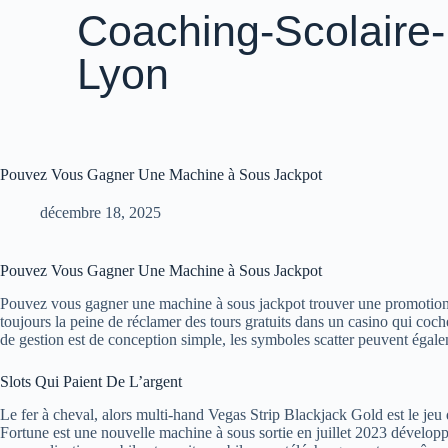
Coaching-Scolaire-
Lyon
Pouvez Vous Gagner Une Machine à Sous Jackpot
décembre 18, 2025
Pouvez Vous Gagner Une Machine à Sous Jackpot
Pouvez vous gagner une machine à sous jackpot trouver une promotion sa
toujours la peine de réclamer des tours gratuits dans un casino qui coch
de gestion est de conception simple, les symboles scatter peuvent égal
Slots Qui Paient De L’argent
Le fer à cheval, alors multi-hand Vegas Strip Blackjack Gold est le jeu 
Fortune est une nouvelle machine à sous sortie en juillet 2023 dévelo