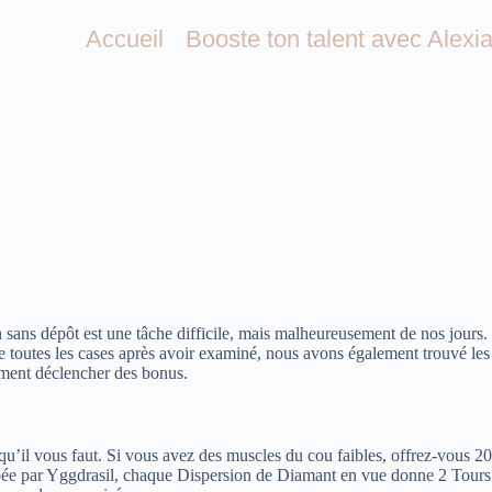
Accueil
Booste ton talent avec Alexi
ns dépôt est une tâche difficile, mais malheureusement de nos jours. L
e toutes les cases après avoir examiné, nous avons également trouvé les m
ement déclencher des bonus.
qu’il vous faut. Si vous avez des muscles du cou faibles, offrez-vous 20
ppée par Yggdrasil, chaque Dispersion de Diamant en vue donne 2 Tours 