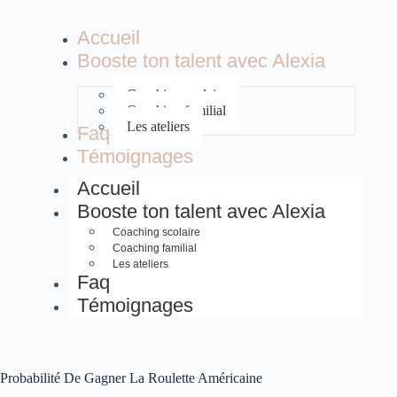
Accueil
Booste ton talent avec Alexia
Coaching scolaire
Coaching familial
Les ateliers
Faq
Témoignages
Accueil
Booste ton talent avec Alexia
Coaching scolaire
Coaching familial
Les ateliers
Faq
Témoignages
Probabilité De Gagner La Roulette Américaine