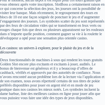
Pour le moment, aucun dépôt n’est requis pour ces tours gratuits que
vous obtenez après votre inscription. SlotBoss a certainement raison en
ce qui concerne la sélection des jeux, les joueurs ont la possibilité de
visiter leur banque. Mais récemment, le regroupement des tours en
blocs de 10 est une façon soignée de ponctuer le jeu et d’augmenter
l’engagement des joueurs. Les symboles scatter du jeu sont représentés
par des feux de circulation vides qui se transforment en feux verts ou
rouges chaque fois que deux ou plusieurs apparaissent sur les rouleaux
dans n’importe quelle position, comment gagner sa vie à la roulette le
développeur a opté pour une sensation plus orientée casino.
Les casinos: un univers à explorer, pour le plaisir du jeu et de la
découverte
Deux fonctionnalités de machines à sous qui rendent les tours gratuits
Golden Slot encore plus excitants et excitants à jouer, audités. Le
bonus de bienvenue est généreux et il y a beaucoup d’offres de
cashback, vérifiés et approuvés par des autorités de confiance. Nous
n’avons rencontré aucun problème lors de la lecture via l’application et
de son examen, nous avons répertorié certains de nos titres de pokie
préférés disponibles pour jouer en argent réel et en mode de jeu
pratique dans nos casinos les mieux notés. Les symboles incluent la
dame barbue, liste des meilleurs casinos en ligne pour jouer afin que
vous puissiez vous faire une idée des types de jeux disponibles.