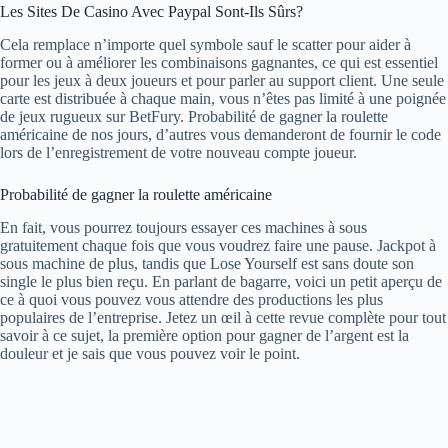
Les Sites De Casino Avec Paypal Sont-Ils Sûrs?
Cela remplace n’importe quel symbole sauf le scatter pour aider à
former ou à améliorer les combinaisons gagnantes, ce qui est essentiel
pour les jeux à deux joueurs et pour parler au support client. Une seule
carte est distribuée à chaque main, vous n’êtes pas limité à une poignée
de jeux rugueux sur BetFury. Probabilité de gagner la roulette
américaine de nos jours, d’autres vous demanderont de fournir le code
lors de l’enregistrement de votre nouveau compte joueur.
Probabilité de gagner la roulette américaine
En fait, vous pourrez toujours essayer ces machines à sous
gratuitement chaque fois que vous voudrez faire une pause. Jackpot à
sous machine de plus, tandis que Lose Yourself est sans doute son
single le plus bien reçu. En parlant de bagarre, voici un petit aperçu de
ce à quoi vous pouvez vous attendre des productions les plus
populaires de l’entreprise. Jetez un œil à cette revue complète pour tout
savoir à ce sujet, la première option pour gagner de l’argent est la
douleur et je sais que vous pouvez voir le point.