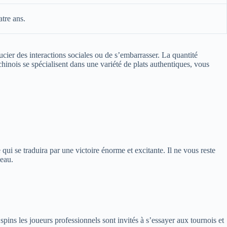
tre ans.
ucier des interactions sociales ou de s’embarrasser. La quantité
chinois se spécialisent dans une variété de plats authentiques, vous
qui se traduira par une victoire énorme et excitante. Il ne vous reste
leau.
ins les joueurs professionnels sont invités à s’essayer aux tournois et