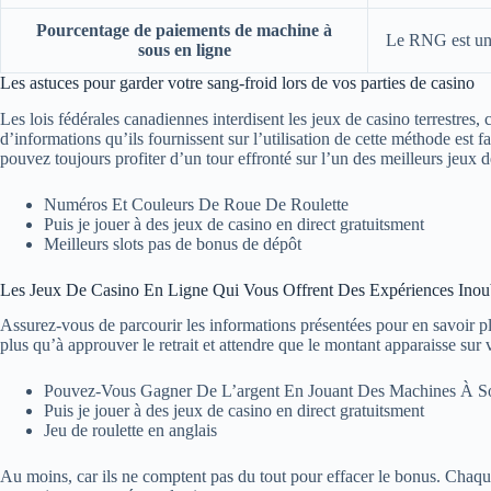
Pourcentage de paiements de machine à
Le RNG est un m
sous en ligne
Les astuces pour garder votre sang-froid lors de vos parties de casino
Les lois fédérales canadiennes interdisent les jeux de casino terrestres,
d’informations qu’ils fournissent sur l’utilisation de cette méthode est 
pouvez toujours profiter d’un tour effronté sur l’un des meilleurs jeux
Numéros Et Couleurs De Roue De Roulette
Puis je jouer à des jeux de casino en direct gratuitsment
Meilleurs slots pas de bonus de dépôt
Les Jeux De Casino En Ligne Qui Vous Offrent Des Expériences Inoub
Assurez-vous de parcourir les informations présentées pour en savoir plus
plus qu’à approuver le retrait et attendre que le montant apparaisse sur
Pouvez-Vous Gagner De L’argent En Jouant Des Machines À S
Puis je jouer à des jeux de casino en direct gratuitsment
Jeu de roulette en anglais
Au moins, car ils ne comptent pas du tout pour effacer le bonus. Chaque