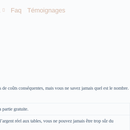
a
Faq
Témoignages
ies de coûts conséquentes, mais vous ne savez jamais quel est le nombre.
 partie gratuite.
l’argent réel aux tables, vous ne pouvez jamais être trop sûr du