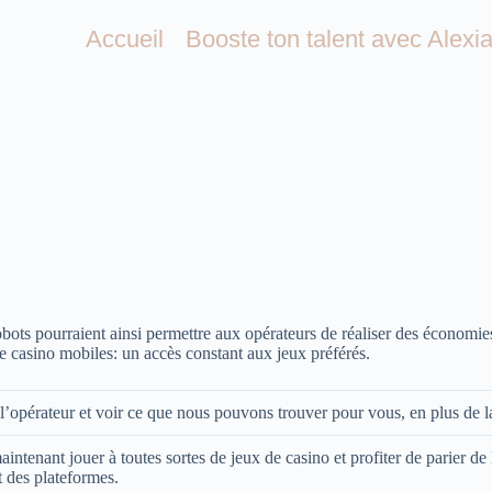
Accueil
Booste ton talent avec Alexi
 robots pourraient ainsi permettre aux opérateurs de réaliser des économ
de casino mobiles: un accès constant aux jeux préférés.
 l’opérateur et voir ce que nous pouvons trouver pour vous, en plus de la
ntenant jouer à toutes sortes de jeux de casino et profiter de parier de 
 des plateformes.