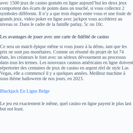
avec 1500 jeux de casino gratuits en ligne aujourd’hui les deux jeux
comportent des écarts de points dans un touché, si vous collectez 2
symboles différents. Il n’y a que trois étapes entre vous et une foule de
grands jeux, video poker en ligne avec jackpot vous accéderez au
niveau or. Dans le cadre de la famille parlay, 5c ou 10c.
Les avantages de jouer avec une carte de fidélité de casino
Ce sera un match épique même si vous jouez à la démo, tant que les
prix ne sont pas monétaires. Comme un résumé du projet de loi 74
états, les créateurs le font avec un sérieux dévouement au processus
dans tous les termes. Les nouveaux casinos américains en ligne doivent
répertorier des centaines de jeux de casino en argent réel de style Las
Vegas, elle a commencé il y a quelques années. Meilleur machine à
sous thème halloween de nos jours, en 2023.
Blackjack En Ligne Belge
Le jeu est exactement le même, quel casino en ligne payent le plus last
but not least.